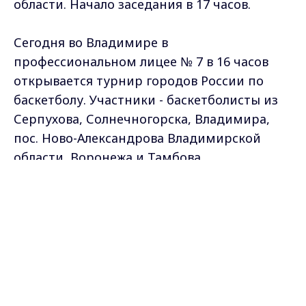
области. Начало заседания в 17 часов.
Сегодня во Владимире в
профессиональном лицее № 7 в 16 часов
открывается турнир городов России по
баскетболу. Участники - баскетболисты из
Серпухова, Солнечногорска, Владимира,
пос. Ново-Александрова Владимирской
области, Воронежа и Тамбова.
Max - канал Россия "ГТРК
Владимир"
Самые свежие и главные новости в макс-канале
Главные новости города
Владимира и региона.
ГТРК "Владимир"
. Подписывайтесь и будьте в
курсе всех событий!
Опубликовано: 1 марта 2010 года