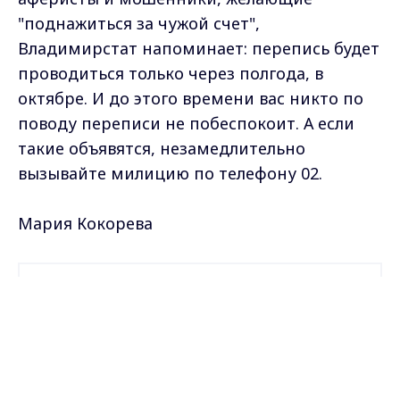
"поднажиться за чужой счет",
Владимирстат напоминает: перепись будет
проводиться только через полгода, в
октябре. И до этого времени вас никто по
поводу переписи не побеспокоит. А если
такие объявятся, незамедлительно
вызывайте милицию по телефону 02.
Мария Кокорева
Самые свежие и главные новости в макс-канале
ГТРК "Владимир"
. Подписывайтесь и будьте в
Max - канал Россия "ГТРК
курсе всех событий!
Владимир"
Главные новости города
Владимира и региона.
Опубликовано: 1 марта 2010 года