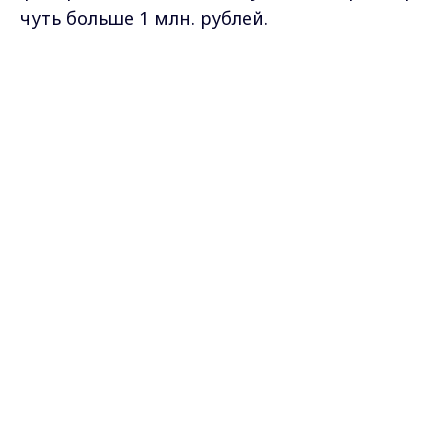
чуть больше 1 млн. рублей.
Ольга Матвеева
Max - канал Россия "ГТРК
Владимир"
Главные новости города
Владимира и региона.
Самые свежие и главные новости в макс-канале
ГТРК "Владимир"
. Подписывайтесь и будьте в
курсе всех событий!
Опубликовано: 10 марта 2010 года
Загрузить ещё
Подписаться на новости