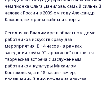
чемпионка Ольга Данилова, самый сильный
человек России в 2009-ом году Александр
Клюшев, ветераны войны и спорта.
Сегодня во Владимире в областном доме
работников искусств сразу два
мероприятия. В 14 часов - в рамках
заседания клуба "Старожилов" состоится
творческая встреча с Заслуженным
работником культуры Михаилом
Костаковым, а в 18 часов - вечер,
посвященный дню рождения Алексея
Фатьянова. Он называется "Песни счастья,
Max - канал Россия "ГТРК
побед и надежд".
Владимир"
Главные новости города
Владимира и региона.