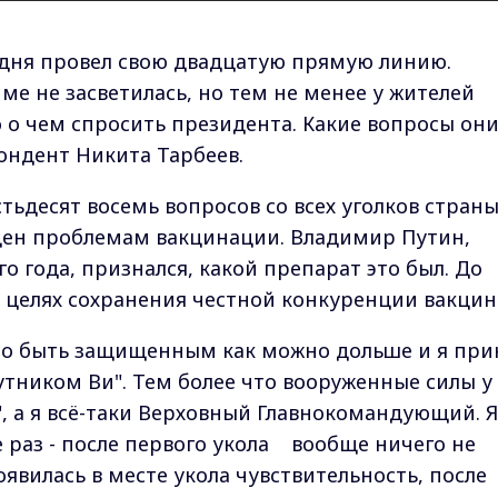
дня провел свою двадцатую прямую линию.
е не засветилась, но тем не менее у жителей
 о чем спросить президента. Какие вопросы он
пондент Никита Тарбеев.
тьдесят восемь вопросов со всех уголков страны
ен проблемам вакцинации. Владимир Путин,
о года, признался, какой препарат это был. До
в целях сохранения честной конкуренции вакцин
ужно быть защищенным как можно дольше и я при
утником Ви". Тем более что вооруженные силы у
, а я всё-таки Верховный Главнокомандующий. Я
е раз - после первого укола вообще ничего не
оявилась в месте укола чувствительность, после