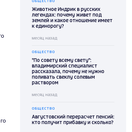
ОБЩЕСТВО
Животное Индрик в русских
легендах: почему живет под
землей и какое отношение имеет
к единорогу?
го
месяц назад
ОБЩЕСТВО
"По совету всему свету":
владимирский специалист
рассказала, почему не нужно
поливать свеклу солевым
раствором
месяц назад
ОБЩЕСТВО
Августовский перерасчет пенсий:
го
кто получит прибавку и сколько?