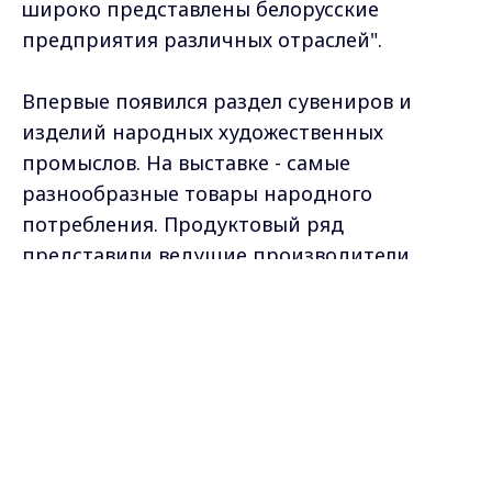
широко представлены белорусские
предприятия различных отраслей".
Впервые появился раздел сувениров и
изделий народных художественных
промыслов. На выставке - самые
разнообразные товары народного
потребления. Продуктовый ряд
представили ведущие производители
области. Один из лидеров производства
Max - канал Россия "ГТРК
колбас и деликатесов - ковровская
Владимир"
Главные новости города
компания "Делко". Приоритет компании -
Владимира и региона.
постоянное совершенствование
технологий. В ассортименте: и копченые, и
вареные колбасы, сервелат, сосиски, а
также деликатесы. Сейчас продукция