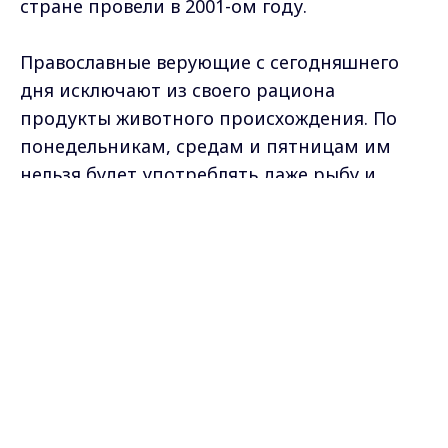
стране провели в 2001-ом году.
Православные верующие с сегодняшнего
дня исключают из своего рациона
продукты животного происхождения. По
понедельникам, средам и пятницам им
нельзя будет употреблять даже рыбу и
растительное масло. Сегодня начало
Max - канал Россия "ГТРК
Петрова поста.
Владимир"
Главные новости города
Владимира и региона.
Самые свежие и главные новости в макс-канале
ГТРК "Владимир"
. Подписывайтесь и будьте в
курсе всех событий!
Опубликовано: 31 мая 2010 года