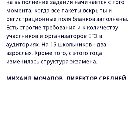
на выполнение задания начинается с того
момента, когда все пакеты вскрыты и
регистрационные поля бланков заполнены.
Есть строгие требования и к количеству
участников и организаторов ЕГЭ в
аудиториях. На 15 школьников - два
взрослых. Кроме того, с этого года
изменилась структура экзамена.
МИХАИЛ МОЧАЛОВ, ДИРЕКТОР СРЕДНЕЙ
ОБЩЕОБРАЗОВАТЕЛЬНОЙ ШКОЛЫ №10
Max - канал Россия "ГТРК
Г.ВЛАДИМИРА:
"Отменена так называемая
Владимир"
Главные новости города
часть "А", где учащимся предлагалось
Владимира и региона.
выбрать готовый ответ, которые были
предложены. Теперь части этой нет.
Экзамен по математике состоит из двух