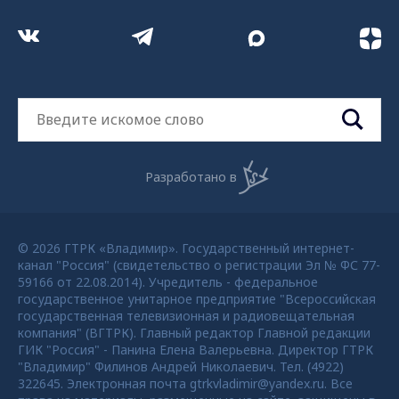
Разработано в
© 2026 ГТРК «Владимир». Государственный интернет-
канал "Россия" (свидетельство о регистрации Эл № ФС 77-
59166 от 22.08.2014). Учредитель - федеральное
государственное унитарное предприятие "Всероссийская
государственная телевизионная и радиовещательная
компания" (ВГТРК). Главный редактор Главной редакции
ГИК "Россия" - Панина Елена Валерьевна. Директор ГТРК
"Владимир" Филинов Андрей Николаевич. Тел. (4922)
322645. Электронная почта gtrkvladimir@yandex.ru. Все