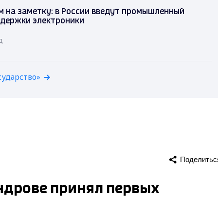
 на заметку: в России введут промышленный
ддержки электроники
д
сударство»
Поделитьс
ндрове принял первых