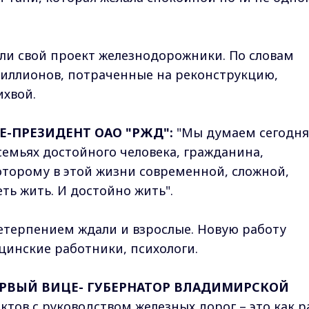
али свой проект железнодорожники. По словам
миллионов, потраченные на реконструкцию,
ихвой.
-ПРЕЗИДЕНТ ОАО "РЖД":
"Мы думаем сегодня
семьях достойного человека, гражданина,
которому в этой жизни современной, сложной,
ть жить. И достойно жить".
нетерпением ждали и взрослые. Новую работу
цинские работники, психологи.
ЕРВЫЙ ВИЦЕ- ГУБЕРНАТОР ВЛАДИМИРСКОЙ
тов с руководством железных дорог – это как р