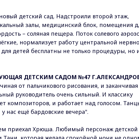
новый детский сад. Надстроили второй этаж,
кальный залы, медицинский блок, помещения д
рдость – соляная пещера. Поток солевого аэроз
ёгкие, нормализует работу центральной нервн
 для детей бесплатны не только процедуры, но 
ЮЩАЯ ДЕТСКИМ САДОМ №47 Г.АЛЕКСАНДРОВ
ачиная от пальчикового рисования, и заканчивая
ный руководитель очень сильный. И классику
ет композиторов, и работает над голосом. Танц
 у нас ещё бардовские вечера".
ем приехал Хрюша. Любимый персонаж детской
и Тани, которая желала спокойной ночи не одно