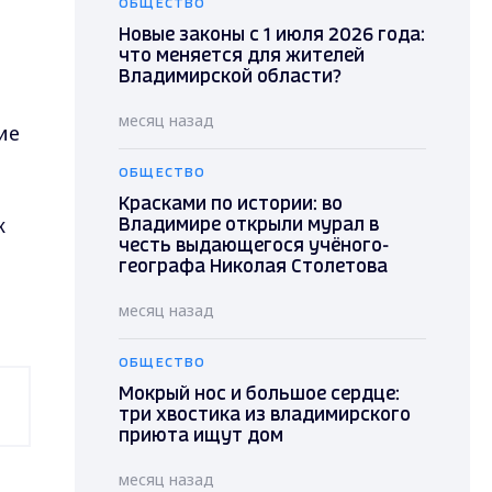
ОБЩЕСТВО
Новые законы с 1 июля 2026 года:
что меняется для жителей
Владимирской области?
месяц назад
ие
ОБЩЕСТВО
Красками по истории: во
к
Владимире открыли мурал в
честь выдающегося учёного-
географа Николая Столетова
месяц назад
ОБЩЕСТВО
Мокрый нос и большое сердце:
три хвостика из владимирского
приюта ищут дом
месяц назад