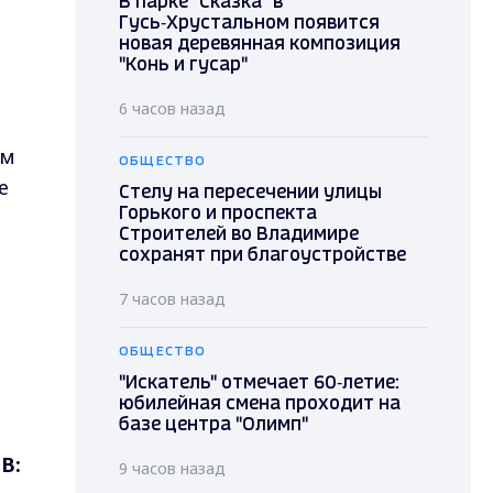
В парке "Сказка" в
Гусь‑Хрустальном появится
новая деревянная композиция
"Конь и гусар"
6 часов назад
ем
ОБЩЕСТВО
е
Стелу на пересечении улицы
Горького и проспекта
Строителей во Владимире
сохранят при благоустройстве
7 часов назад
ОБЩЕСТВО
"Искатель" отмечает 60‑летие:
юбилейная смена проходит на
базе центра "Олимп"
В:
9 часов назад