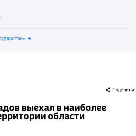
д
сударство»
Поделитьс
адов выехал в наиболее
ерритории области