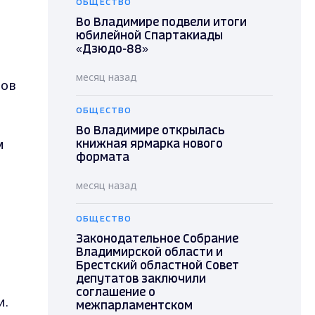
ОБЩЕСТВО
Во Владимире подвели итоги
юбилейной Спартакиады
«Дзюдо-88»
месяц назад
нов
ОБЩЕСТВО
Во Владимире открылась
м
книжная ярмарка нового
формата
месяц назад
ОБЩЕСТВО
Законодательное Собрание
Владимирской области и
Брестский областной Совет
депутатов заключили
соглашение о
и.
межпарламентском