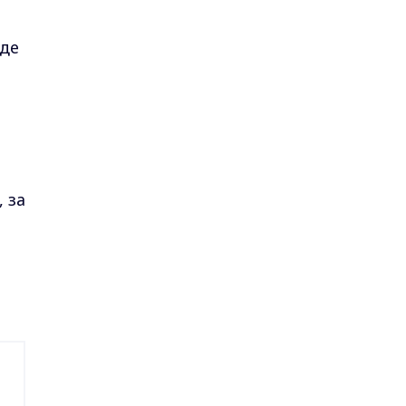
де
 за