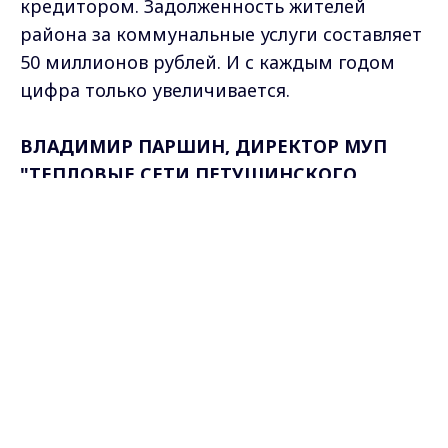
кредитором. Задолженность жителей
района за коммунальные услуги составляет
50 миллионов рублей. И с каждым годом
цифра только увеличивается.
ВЛАДИМИР ПАРШИН, ДИРЕКТОР МУП
"ТЕПЛОВЫЕ СЕТИ ПЕТУШИНСКОГО
РАЙОНА":
"Есть малоимущие, которые не
Max - канал Россия "ГТРК
могут заплатить, а есть просто люди,
Владимир"
Главные новости города
совсем потерявшие совесть. Мы постоянно
Владимира и региона.
подаем исковые заявления новые, но
исполнение очень слабое".
За три года предприятие подало четыреста
двадцать исков по взысканию - на
тринадцать миллионов. Вернуть удалось