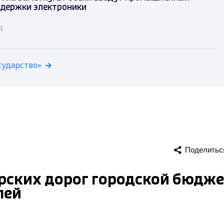
ддержки электроники
д
сударство»
Поделитьс
рских дорог городской бюдж
лей