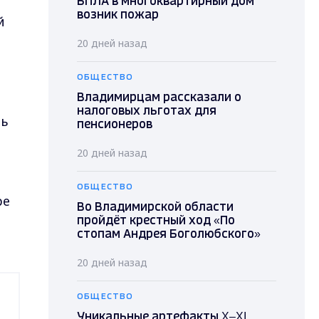
БПЛА в многоквартирный дом
возник пожар
й
20 дней назад
ОБЩЕСТВО
Владимирцам рассказали о
налоговых льготах для
нь
пенсионеров
20 дней назад
ОБЩЕСТВО
ре
Во Владимирской области
и
пройдёт крестный ход «По
стопам Андрея Боголюбского»
20 дней назад
ОБЩЕСТВО
Уникальные артефакты X–XI