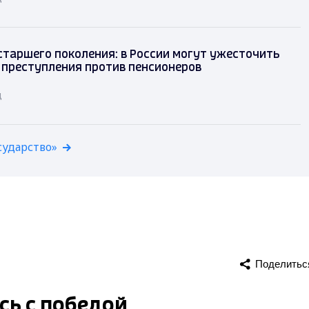
таршего поколения: в России могут ужесточить
 преступления против пенсионеров
д
сударство»
Поделитьс
сь с победой