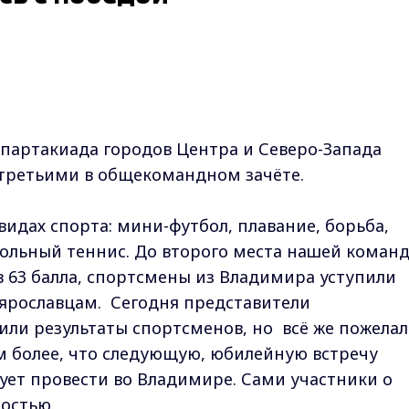
 спартакиада городов Центра и Северо-Запада
 третьими в общекомандном зачёте.
идах спорта: мини-футбол, плавание, борьба,
стольный теннис. До второго места нашей коман
ав 63 балла, спортсмены из Владимира уступили
 ярославцам. Сегодня представители
ли результаты спортсменов, но всё же пожела
м более, что следующую, юбилейную встречу
ет провести во Владимире. Сами участники о
ностью.