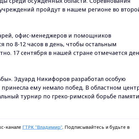
ды среди осужденных области. Соревнования
учреждений пройдут в нашем регионе во второ
тарей, офис-менеджеров и помощников
я по 8-12 часов в день, чтобы остальным
но. 17 сентября в нашей стране отмечается де
ьбы». Эдуард Никифоров разработал особую
я принесла ему немало побед. В областном цент
альный турнир по греко-римской борьбе памят
кс-канале
ГТРК "Владимир"
. Подписывайтесь и будьте в