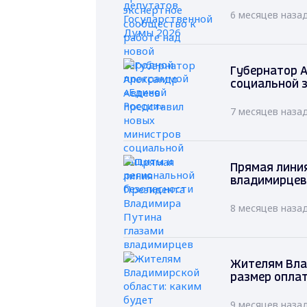
6 месяцев наза
Губернатор А
социальной 
7 месяцев наза
Прямая лини
владимирцев
8 месяцев наза
Жителям Вла
размер оплат
9 месяцев наза