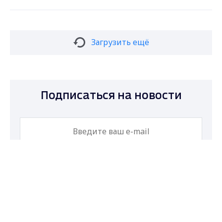
Загрузить ещё
Подписаться на новости
Max - канал Россия "ГТРК
Владимир"
Подписаться
Главные новости города
Владимира и региона.
Даю согласие на обработку персональных
данных в соответствии с ФЗ № 152