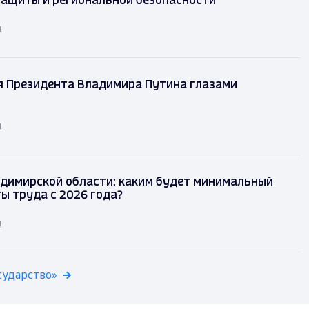
защиты и региональной безопасности
д
я Президента Владимира Путина глазами
д
димирской области: каким будет минимальный
ы труда с 2026 года?
д
сударство»