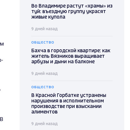
Во Владимире растут «храмы» из
туй: въездную группу украсят
живые купола
9 дней назад
ом
ОБЩЕСТВО
Бахча в городской квартире: как
житель Вязников выращивает
о-
арбузы и дыни на балконе
9 дней назад
ОБЩЕСТВО
о
В Красной Горбатке устранены
нарушения в исполнительном
производстве при взыскании
алиментов
 В
9 дней назад