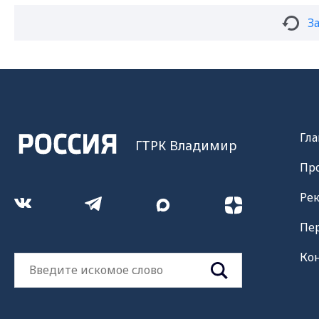
З
Гла
ГТРК Владимир
Пр
Ре
Пе
Ко