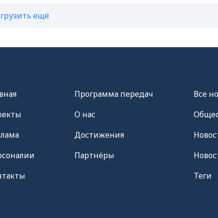
агрузить ещё
вная
Программа передач
Все н
оекты
О нас
Общес
клама
Достижения
Новос
рсоналии
Партнёры
Новос
нтакты
Теги