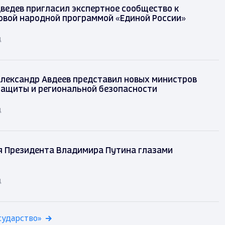
ведев пригласил экспертное сообщество к
овой народной программой «Единой России»
д
лександр Авдеев представил новых министров
защиты и региональной безопасности
д
я Президента Владимира Путина глазами
д
сударство»