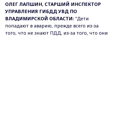
ОЛЕГ ЛАПШИН, СТАРШИЙ ИНСПЕКТОР
УПРАВЛЕНИЯ ГИБДД УВД ПО
ВЛАДИМИРСКОЙ ОБЛАСТИ:
"Дети
попадают в аварию, прежде всего из-за
того, что не знают ПДД, из-за того, что они
видят, как взрослые учат их своим
Max - канал Россия "ГТРК
недостойным поведением переходить
Владимир"
Главные новости города
проезжую часть в неустановленных местах.
Владимира и региона.
У них энергии много и они, к сожалению,
выбегают на проезжую часть из-за
стоящего транспорта, из-за дорожных
сооружений, кустов возле дороги и
водитель не успевает сориентироваться
вовремя и происходит наезд на ребенка".
И вот статистика. 14 тысяч нарушений