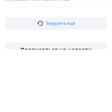
Загрузить ещё
Подписаться на новости
Max - канал Россия "ГТРК
Владимир"
Главные новости города
Владимира и региона.
Подписаться
Даю согласие на обработку персональных
данных в соответствии с ФЗ № 152