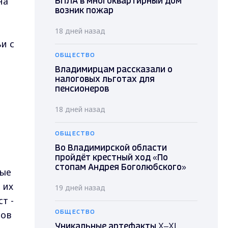
на
БПЛА в многоквартирный дом
возник пожар
18 дней назад
и с
ОБЩЕСТВО
Владимирцам рассказали о
налоговых льготах для
пенсионеров
18 дней назад
ОБЩЕСТВО
Во Владимирской области
пройдёт крестный ход «По
стопам Андрея Боголюбского»
ные
 их
19 дней назад
т -
тов
ОБЩЕСТВО
Уникальные артефакты X–XI