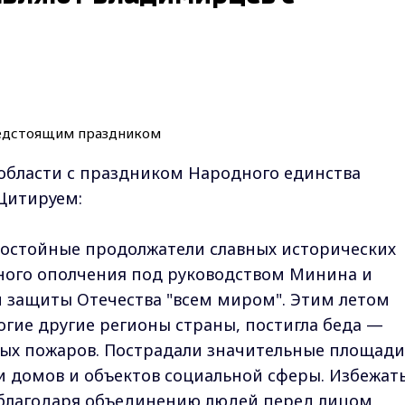
области с праздником Народного единства
Цитируем:
достойные продолжатели славных исторических
ного ополчения под руководством Минина и
 защиты Отечества "всем миром". Этим летом
огие другие регионы страны, постигла беда —
ых пожаров. Пострадали значительные площади
ки домов и объектов социальной сферы. Избежат
ь благодаря объединению людей перед лицом