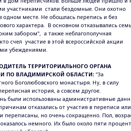
и в дом переписчиков. Больше людей пришло и 
ми участниками стали бездомные. Они охотно
в одном месте. Не обошлась перепись и без
сового характера. В основном отказывались семь
ысоким забором", а также неблагополучная
 кто счел участие в этой всероссийской акции
ыми убеждениями.
ОДИТЕЛЬ ТЕРРИТОРИАЛЬНОГО ОРГАНА
КИ ПО ВЛАДИМИРСКОЙ ОБЛАСТИ:
"За
ого Боголюбовского монастыря. Ну, в силу
переписная история, а совсем другое.
ень были использованы административные дан
причинам отказались от участия в переписи или
и переписаны, но очень сокращенно. Пол, возрас
, оказалось немного. Их было около пяти процен