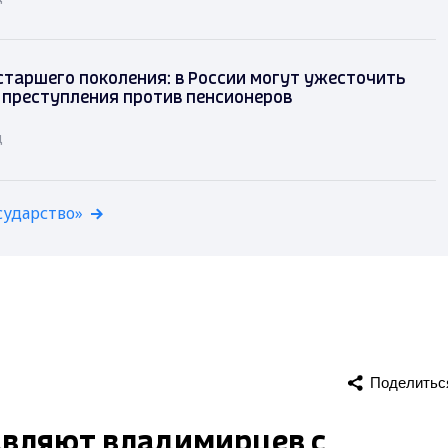
таршего поколения: в России могут ужесточить
 преступления против пенсионеров
д
сударство»
Поделитьс
авляют владимирцев с