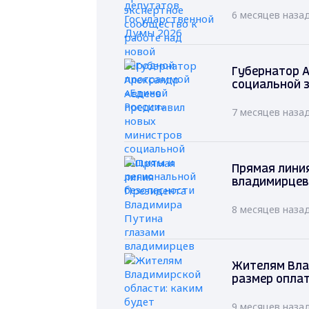
6 месяцев наза
Губернатор А
социальной 
7 месяцев наза
Прямая лини
владимирцев
8 месяцев наза
Жителям Вла
размер оплат
9 месяцев наза