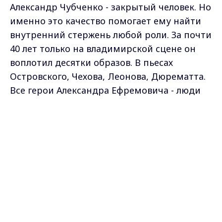
Александр Чубченко - закрытый человек. Но
именно это качество помогает ему найти
внутренний стержень любой роли. За почти
40 лет только на владимирской сцене он
воплотил десятки образов. В пьесах
Островского, Чехова, Леонова, Дюрематта.
Все герои Александра Ефремовича - люди
сдержанные. Но за этой скупостью эмоций
Max - канал Россия "ГТРК
- нерв, который заставляет зрителя
Владимир"
Главные новости города
переживать. В театре драмы более 6 лет
Владимира и региона.
подряд с аншлагом шел спектакль с
участием Чубченко и его жены Людмилы
Акининой "Два билета до Владимира".
АЛЕКСАНДР ЧУБЧЕНКО:
"Это рекорд был и
никогда не повторит этот театр! Мы с