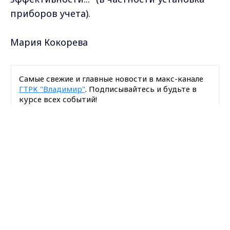
приборов учета).
Мария Кокорева
Самые свежие и главные новости в макс-канале
ГТРК "Владимир"
. Подписывайтесь и будьте в
курсе всех событий!
Max - канал Россия "ГТРК
Опубликовано: 25 ноября 2010 года
Владимир"
Главные новости города
Владимира и региона.
Загрузить ещё