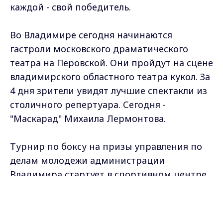
каждой - свой победитель.
Во Владимире сегодня начинаются
гастроли московского драматического
театра на Перовской. Они пройдут на сцене
владимирского областного театра кукол. За
4 дня зрители увидят лучшие спектакли из
столичного репертуара. Сегодня -
"Маскарад" Михаила Лермонтова.
Турнир по боксу на призы управления по
делам молодежи администрации
Владимира стартует в спортивном центре
"Молодежный". Участие в нем примут
Max - канал Россия "ГТРК
мальчики 12-13 лет и юноши от 14 лет и
Владимир"
Главные новости города
старше. Победителей турнира назовут уже
Владимира и региона.