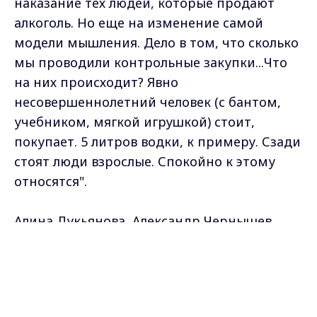
наказание тех людей, которые продают
алкоголь. Но еще на изменение самой
модели мышления. Дело в том, что сколько
мы проводили контрольные закупки...Что
на них происходит? Явно
несовершеннолетний человек (с бантом,
учебником, мягкой игрушкой) стоит,
покупает. 5 литров водки, к примеру. Сзади
стоят люди взрослые. Спокойно к этому
относятся".
Алина Лукьянова, Александр Чернышев
Max - канал Россия "ГТРК
Владимир"
Главные новости города
Самые свежие и главные новости в макс-канале
Владимира и региона.
ГТРК "Владимир"
. Подписывайтесь и будьте в
курсе всех событий!