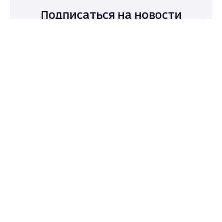
Подписаться на новости
Max - канал Россия "ГТРК
Владимир"
Главные новости города
Владимира и региона.
Подписаться
Даю согласие на обработку персональных
данных в соответствии с ФЗ № 152
ГТРК Владимир