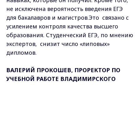
не исключена вероятность введения ЕГЭ
для бакалавров и магистров.Это связано с
усилением контроля качества высшего
образования. Студенческий ЕГЭ, по мнению
экспертов, снизит число «липовых»
дипломов.
ВАЛЕРИЙ ПРОКОШЕВ, ПРОРЕКТОР ПО
УЧЕБНОЙ РАБОТЕ ВЛАДИМИРСКОГО
ГОСУДАРСТВЕННОГО УНИВЕРСИТЕТА:
"Для
Max - канал Россия "ГТРК
выпускников вузов-однодневок, которые
Владимир"
Главные новости города
возможно появились недавно и исчезнут,
Владимира и региона.
их задача - собрать деньги со студентов или
дать некачественное образование. Для
таких вузов это поставит барьер".