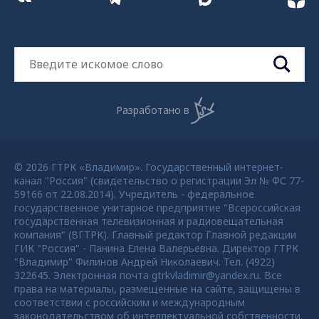
Разработано в
© 2026 ГТРК «Владимир». Государственный интернет-
канал "Россия" (свидетельство о регистрации Эл № ФС 77-
59166 от 22.08.2014). Учредитель - федеральное
государственное унитарное предприятие "Всероссийская
государственная телевизионная и радиовещательная
компания" (ВГТРК). Главный редактор Главной редакции
ГИК "Россия" - Панина Елена Валерьевна. Директор ГТРК
"Владимир" Филинов Андрей Николаевич. Тел. (4922)
322645. Электронная почта gtrkvladimir@yandex.ru. Все
права на материалы, размещенные на сайте, защищены в
соответствии с российским и международным
законодательством об интеллектуальной собственности.