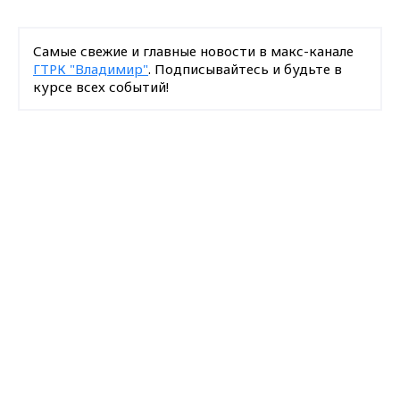
Самые свежие и главные новости в макс-канале
ГТРК "Владимир"
. Подписывайтесь и будьте в
курсе всех событий!
Опубликовано: 27 января 2011 года
Max - канал Россия "ГТРК
Владимир"
Главные новости города
Владимира и региона.
Загрузить ещё
Подписаться на новости