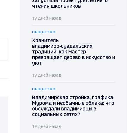
запустили проект для летнего
чтения школьников
19 дней назад
ОБЩЕСТВО
Хранитель
владимиро‑суздальских
традиций: как мастер
превращает дерево в искусство и
уют
19 дней назад
ОБЩЕСТВО
Владимирская стройка, графика
Мурома и необычные облака: что
обсуждали владимирцы в
социальных сетях?
19 дней назад