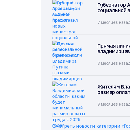
Губернатор А
социальной 
7 месяцев наза
Прямая лини
владимирцев
8 месяцев наза
Жителям Вла
размер оплат
9 месяцев наза
Смотреть новости категории «Го