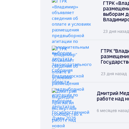
ГТРК «Вла
размещени
выборам д
Владимирс
23 дня наза
ГТРК "Влад
размещения
Государств
23 дня назад
Дмитрий Мед
работе над н
6 месяцев наза