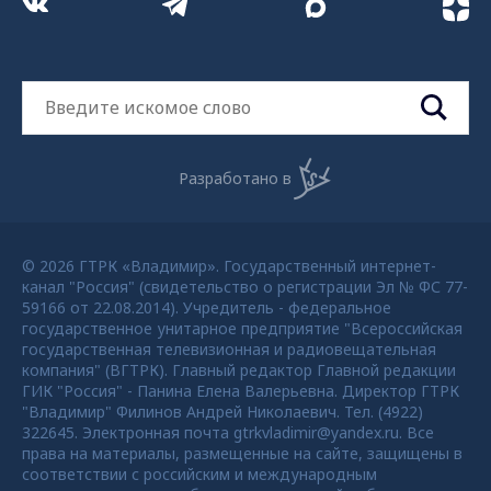
Разработано в
© 2026 ГТРК «Владимир». Государственный интернет-
канал "Россия" (свидетельство о регистрации Эл № ФС 77-
59166 от 22.08.2014). Учредитель - федеральное
государственное унитарное предприятие "Всероссийская
государственная телевизионная и радиовещательная
компания" (ВГТРК). Главный редактор Главной редакции
ГИК "Россия" - Панина Елена Валерьевна. Директор ГТРК
"Владимир" Филинов Андрей Николаевич. Тел. (4922)
322645. Электронная почта gtrkvladimir@yandex.ru. Все
права на материалы, размещенные на сайте, защищены в
соответствии с российским и международным