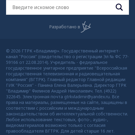
Разработано в
© 2026 ГТРК «Владимир». Государственный интернет-
канал "Россия" (свидетельство о регистрации Эл № ФС 77-
59166 от 22.08.2014). Учредитель - федеральное
государственное унитарное предприятие "Всероссийская
государственная телевизионная и радиовещательная
компания" (ВГТРК). Главный редактор Главной редакции
ГИК "Россия" - Панина Елена Валерьевна. Директор ГТРК
"Владимир" Филинов Андрей Николаевич. Тел. (4922)
322645. Электронная почта gtrkvladimir@yandex.ru. Все
права на материалы, размещенные на сайте, защищены в
соответствии с российским и международным
законодательством об интеллектуальной собственности.
Любое использование текстовых, фото-, аудио-,
видеоматериалов возможно только с согласия
правообладателя ВГТРК. Для детей старше 16 лет.