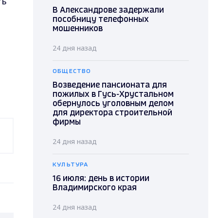
ть
В Александрове задержали
пособницу телефонных
мошенников
24 дня назад
ОБЩЕСТВО
Возведение пансионата для
пожилых в Гусь-Хрустальном
обернулось уголовным делом
для директора строительной
фирмы
24 дня назад
КУЛЬТУРА
16 июля: день в истории
Владимирского края
24 дня назад