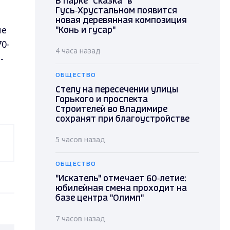
В парке "Сказка" в
Гусь‑Хрустальном появится
новая деревянная композиция
ме
"Конь и гусар"
0-
4 часа назад
-
ОБЩЕСТВО
Стелу на пересечении улицы
Горького и проспекта
Строителей во Владимире
сохранят при благоустройстве
5 часов назад
ОБЩЕСТВО
"Искатель" отмечает 60‑летие:
юбилейная смена проходит на
базе центра "Олимп"
7 часов назад