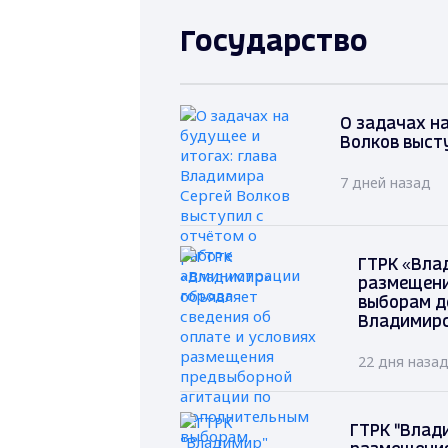
Государство
О задачах на
Волков выст
7 дней назад
ГТРК «Вла
размещени
выборам д
Владимирс
22 дня наза
ГТРК "Влад