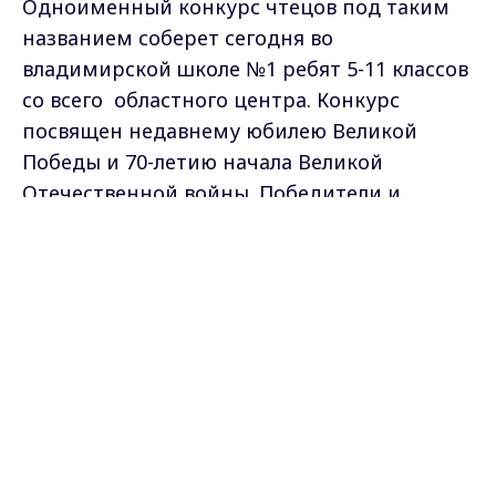
Одноименный конкурс чтецов под таким
названием соберет сегодня во
владимирской школе №1 ребят 5-11 классов
со всего областного центра. Конкурс
посвящен недавнему юбилею Великой
Победы и 70-летию начала Великой
Отечественной войны. Победители и
призеры конкурса будут награждены
Max - канал Россия "ГТРК
призами и дипломами.
Владимир"
Главные новости города
Владимира и региона.
Самые свежие и главные новости в макс-канале
ГТРК "Владимир"
. Подписывайтесь и будьте в
курсе всех событий!
Опубликовано: 17 марта 2011 года