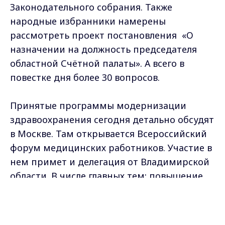
Законодательного собрания. Также
народные избранники намерены
рассмотреть проект постановления «О
назначении на должность председателя
областной Счётной палаты». А всего в
повестке дня более 30 вопросов.
Принятые программы модернизации
здравоохранения сегодня детально обсудят
в Москве. Там открывается Всероссийский
форум медицинских работников. Участие в
нем примет и делегация от Владимирской
области. В числе главных тем: повышение
социального статуса врачей, обеспечение
Max - канал Россия "ГТРК
учреждений здравоохранения
Владимир"
Главные новости города
современным оборудованием.
Владимира и региона.