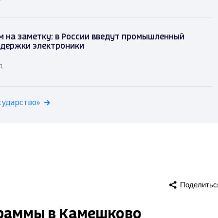
 на заметку: в России введут промышленный
ддержки электроники
д
сударство»
Поделитьс
раммы в Камешково