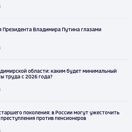
д
я Президента Владимира Путина глазами
д
димирской области: каким будет минимальный
ы труда с 2026 года?
д
таршего поколения: в России могут ужесточить
 преступления против пенсионеров
д