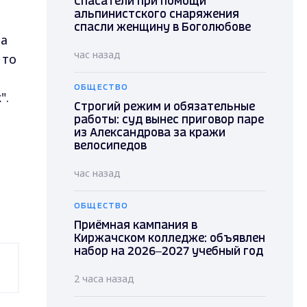
Спасатели при помощи
альпинистского снаряжения
спасли женщину в Боголюбове
За
час назад
 то
ОБЩЕСТВО
".
Строгий режим и обязательные
работы: суд вынес приговор паре
из Александрова за кражи
велосипедов
час назад
ОБЩЕСТВО
Приёмная кампания в
Киржачском колледже: объявлен
набор на 2026–2027 учебный год
2 часа назад