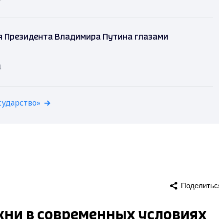
я Президента Владимира Путина глазами
д
сударство»
Поделитьс
ни в современных условиях