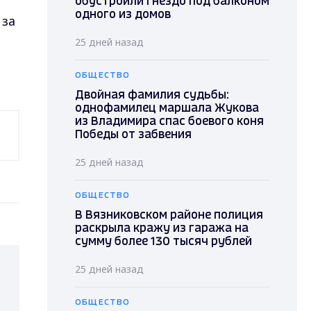
обустроили гнездо под балконом
одного из домов
 за
25 дней назад
ОБЩЕСТВО
Двойная фамилия судьбы:
однофамилец маршала Жукова
из Владимира спас боевого коня
Победы от забвения
25 дней назад
ОБЩЕСТВО
В Вязниковском районе полиция
раскрыла кражу из гаража на
сумму более 130 тысяч рублей
25 дней назад
ОБЩЕСТВО