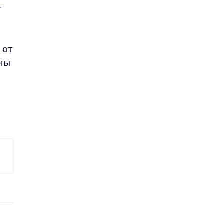
т
 от
ены