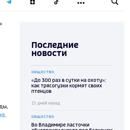
я
Последние
новости
ОБЩЕСТВО
«До 300 раз в сутки на охоту»:
как трясогузки кормят своих
птенцов
25 дней назад
ды,
о.
ОБЩЕСТВО
т
Во Владимире ласточки