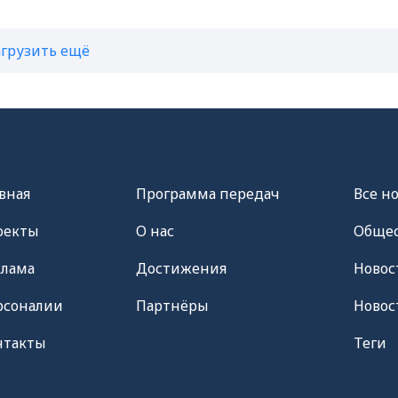
агрузить ещё
вная
Программа передач
Все н
оекты
О нас
Общес
клама
Достижения
Новос
рсоналии
Партнёры
Новос
нтакты
Теги