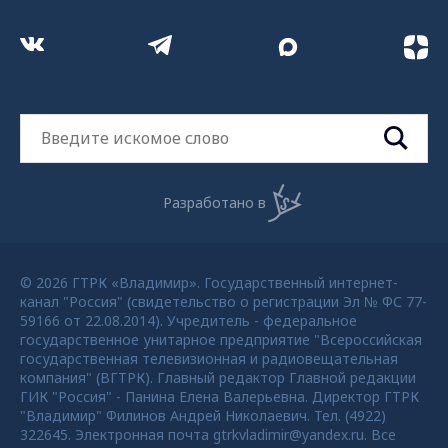
Разработано в
© 2026 ГТРК «Владимир». Государственный интернет-
канал "Россия" (свидетельство о регистрации Эл № ФС 77-
59166 от 22.08.2014). Учредитель - федеральное
государственное унитарное предприятие "Всероссийская
государственная телевизионная и радиовещательная
компания" (ВГТРК). Главный редактор Главной редакции
ГИК "Россия" - Панина Елена Валерьевна. Директор ГТРК
"Владимир" Филинов Андрей Николаевич. Тел. (4922)
322645. Электронная почта gtrkvladimir@yandex.ru. Все