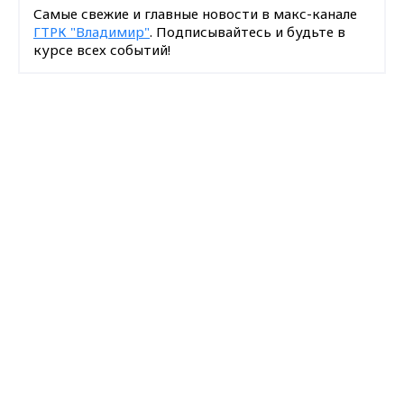
Самые свежие и главные новости в макс-канале
ГТРК "Владимир"
. Подписывайтесь и будьте в
курсе всех событий!
Опубликовано: 18 мая 2011 года
Max - канал Россия "ГТРК
Владимир"
Главные новости города
Владимира и региона.
Загрузить ещё
Подписаться на новости