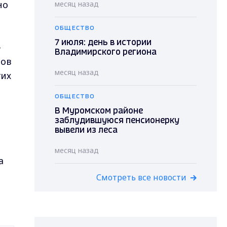
но
месяц назад
ОБЩЕСТВО
7 июля: день в истории
-
Владимирского региона
мов
месяц назад
гих
ОБЩЕСТВО
В Муромском районе
заблудившуюся пенсионерку
вывели из леса
месяц назад
а
Смотреть все новости