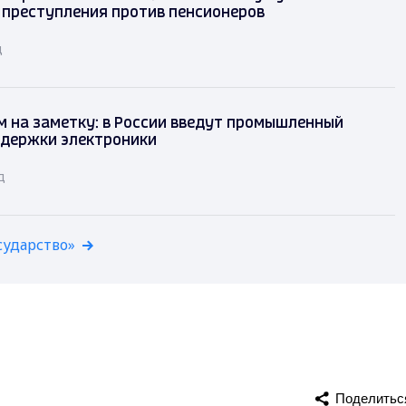
 преступления против пенсионеров
д
 на заметку: в России введут промышленный
ддержки электроники
д
сударство»
Поделитьс