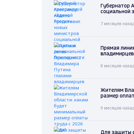
Губернатор А
социальной 
7 месяцев наза
Прямая лини
владимирцев
8 месяцев наза
Жителям Вла
размер оплат
9 месяцев наза
Для защиты с