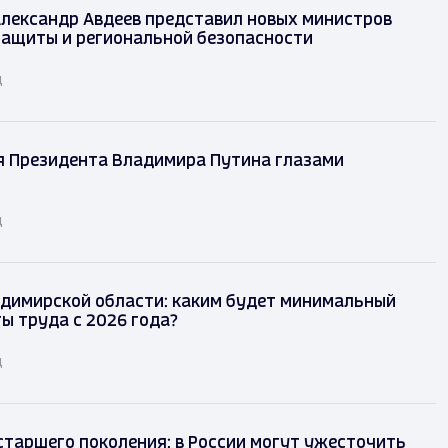
лександр Авдеев представил новых министров
защиты и региональной безопасности
д
я Президента Владимира Путина глазами
д
димирской области: каким будет минимальный
ы труда с 2026 года?
д
таршего поколения: в России могут ужесточить