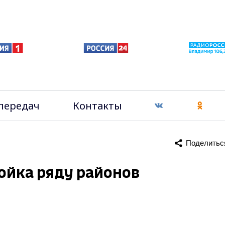
передач
Контакты
Поделитьс
войка ряду районов