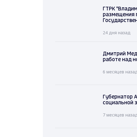
ГТРК "Владим
размещения 
Государстве
24 дня назад
Дмитрий Мед
работе над н
6 месяцев наза
Губернатор А
социальной 
7 месяцев наза