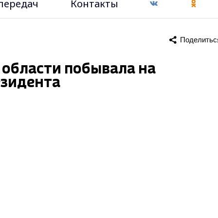
передач
Контакты
Поделитьс
 области побывала на
езидента