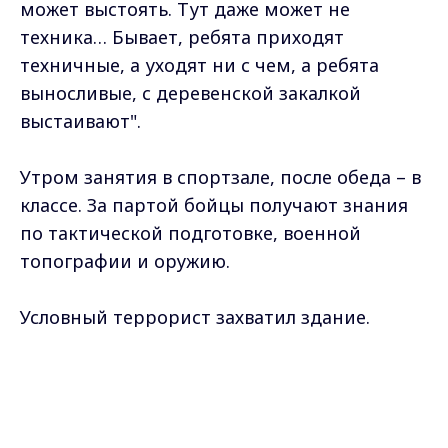
может выстоять. Тут даже может не
техника… Бывает, ребята приходят
техничные, а уходят ни с чем, а ребята
выносливые, с деревенской закалкой
выстаивают".
Утром занятия в спортзале, после обеда – в
классе. За партой бойцы получают знания
по тактической подготовке, военной
топографии и оружию.
Условный террорист захватил здание.
Спецназ идёт на штурм. Террорист
Max - канал Россия "ГТРК
обезврежен, заложники спасены –
Владимир"
Главные новости города
идеальный итог операции. Чтобы добиться
Владимира и региона.
таких результатов тренировки приходится