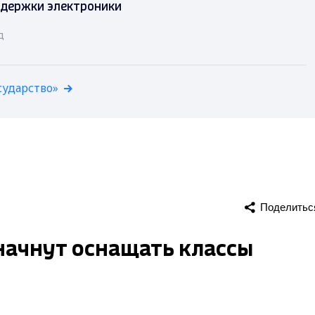
ддержки электроники
д
сударство»
Поделитьс
начнут оснащать классы