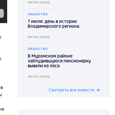
месяц назад
ОБЩЕСТВО
7 июля: день в истории
Владимирского региона
е
месяц назад
ОБЩЕСТВО
В Муромском районе
е
заблудившуюся пенсионерку
вывели из леса
месяц назад
ов
Смотреть все новости
ы
не