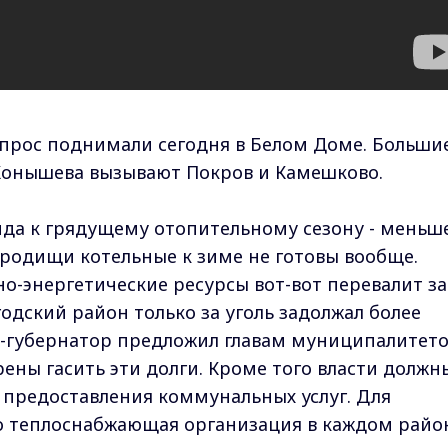
опрос поднимали сегодня в Белом Доме. Больши
я Конышева вызывают Покров и Камешково.
нда к грядущему отопительному сезону - меньш
Городищи котельные к зиме не готовы вообще.
о-энергетические ресурсы вот-вот перевалит за
одский район только за уголь задолжал более
е-губернатор предложил главам муниципалитет
ены гасить эти долги. Кроме того власти должн
 предоставления коммунальных услуг. Для
то теплоснабжающая организация в каждом райо