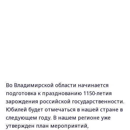
Во Владимирской области начинается
подготовка к празднованию 1150-летия
зарождения российской государственности.
Юбилей будет отмечаться в нашей стране в
следующем году. В нашем регионе уже
утвержден план мероприятий,
посвященных знаменательной дате.
В программе торжеств: всероссийский
театральный фестиваль «У Золотых ворот» -
его Владимир примет уже в сентябре этого
года, театрализованный праздник «Россия.
Родина. Любовь.» - он пройдет в областном
центре 10 июня 2012года, 6-8 июля Муром
будет ждать поклонников народной
музыки и ремесел, в городе на Оке пройдет