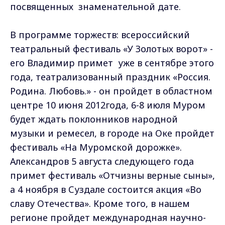
фестиваль «На Муромской дорожке».
Александров 5 августа следующего года
примет фестиваль «Отчизны верные сыны»,
а 4 ноября в Суздале состоится акция «Во
славу Отечества». Кроме того, в нашем
регионе пройдет международная научно-
практическая конференция «Российская
государственность: истоки, современность
и перспективы». Напомним, губернатор
Николай Виноградов включен в состав
оргкомитета при Правительстве России по
подготовке празднования юбилея
зарождения российской государственности.
Ольга Матвеева