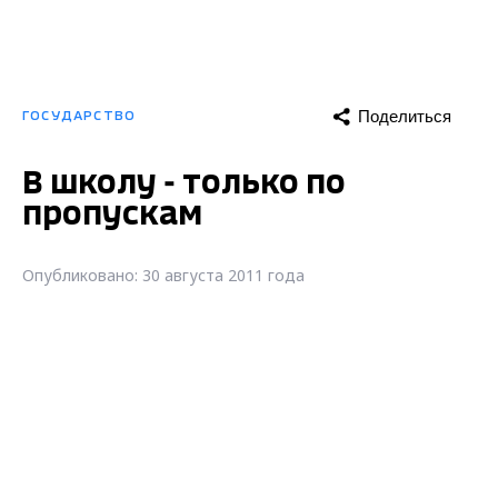
В Кольчугине появилась первая школа, в
которой для безопасности детей
установлены турникеты. Опробуют
новшество 1 сентября, сообщает "Призыв".
Турникеты - лишь часть нового школьного
оборудования. Кроме них, в учебном
заведении установлены семь
мультимедийных экранов,
отремонтированы коридоры и санитарные
блоки. Преобразилась также учительская,
старые окна заменены на стеклопакеты.
Школе удалось добиться нового облика
благодаря собственным средствам,