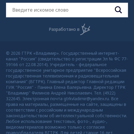
Разработано в
© 2026 ГТРК «Владимир». Государственный интернет-
канал "Россия" (свидетельство о регистрации Эл № ФС 77-
59166 от 22.08.2014). Учредитель - федеральное
государственное унитарное предприятие "Всероссийская
государственная телевизионная и радиовещательная
компания" (ВГТРК). Главный редактор Главной редакции
ГИК "Россия" - Панина Елена Валерьевна. Директор ГТРК
"Владимир" Филинов Андрей Николаевич. Тел. (4922)
322645. Электронная почта gtrkvladimir@yandex.ru. Все
права на материалы, размещенные на сайте, защищены в
соответствии с российским и международным
законодательством об интеллектуальной собственности.
Любое использование текстовых, фото-, аудио-,
видеоматериалов возможно только с согласия
правообладателя ВГТРК. Для детей старше 16 лет.