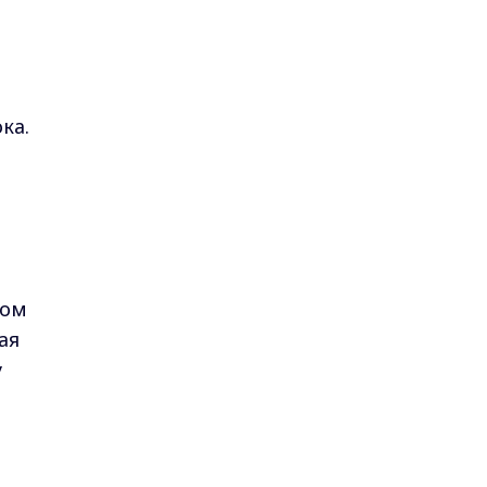
ка.
ком
ая
у