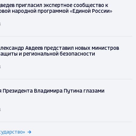
ведев пригласил экспертное сообщество к
овой народной программой «Единой России»
д
лександр Авдеев представил новых министров
защиты и региональной безопасности
д
я Президента Владимира Путина глазами
д
сударство»