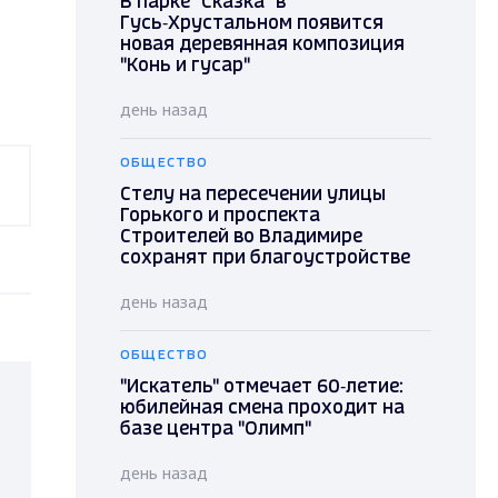
В парке "Сказка" в
Гусь‑Хрустальном появится
новая деревянная композиция
"Конь и гусар"
день назад
ОБЩЕСТВО
Стелу на пересечении улицы
Горького и проспекта
Строителей во Владимире
сохранят при благоустройстве
день назад
ОБЩЕСТВО
"Искатель" отмечает 60‑летие:
юбилейная смена проходит на
базе центра "Олимп"
день назад