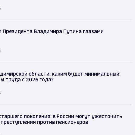
д
я Президента Владимира Путина глазами
д
димирской области: каким будет минимальный
ы труда с 2026 года?
д
таршего поколения: в России могут ужесточить
 преступления против пенсионеров
д