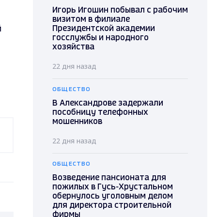
Игорь Игошин побывал с рабочим
визитом в филиале
й
Президентской академии
госслужбы и народного
хозяйства
22 дня назад
ОБЩЕСТВО
В Александрове задержали
пособницу телефонных
мошенников
22 дня назад
ОБЩЕСТВО
Возведение пансионата для
пожилых в Гусь-Хрустальном
обернулось уголовным делом
для директора строительной
фирмы