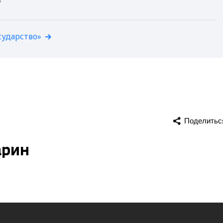
сударство»
Поделитьс
арин